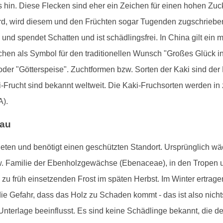
is hin. Diese Flecken sind eher ein Zeichen für einen hohen Zuc
rd, wird diesem und den Früchten sogar Tugenden zugschrieben:
und spendet Schatten und ist schädlingsfrei. In China gilt ein 
en als Symbol für den traditionellen Wunsch "Großes Glück i
 oder "Götterspeise". Zuchtformen bzw. Sorten der Kaki sind der
Frucht sind bekannt weltweit. Die Kaki-Fruchsorten werden in z
A).
bau
ten und benötigt einen geschützten Standort. Ursprünglich wäc
. Familie der Ebenholzgewächse (Ebenaceae), in den Tropen u
u früh einsetzenden Frost im späten Herbst. Im Winter ertrag
die Gefahr, dass das Holz zu Schaden kommt - das ist also nicht
nterlage beeinflusst. Es sind keine Schädlinge bekannt, die 