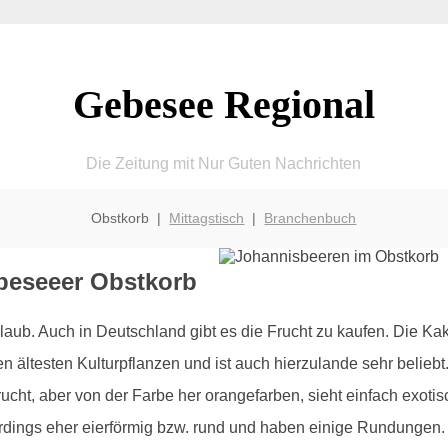
Gebesee Regional
Die Zeitung mit Nur Guten Nachrichten
Obstkorb |
Mittagstisch
|
Branchenbuch
beseeer Obstkorb
ub. Auch in Deutschland gibt es die Frucht zu kaufen. Die Kak
en ältesten Kulturpflanzen und ist auch hierzulande sehr beli
cht, aber von der Farbe her orangefarben, sieht einfach exoti
erdings eher eierförmig bzw. rund und haben einige Rundungen.