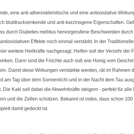
nde, eine anti-atherosklerotische und eine antioxidative Wirku
ch blutdrucksenkende und anti-karzinogene Eigenschaften. G
dass durch Diabetes mellitus hervorgerufene Beschwerden durch
 antioxidativen Effekte noch einmal verstärkt. In der Traditione
er weitere Heilkräfte nachgesagt. Helfen soll der Verzehr der 
d wirken. Dann sind die Früchte auch süß wie Honig vom Gesch
sein. Damit diese Wirkungen verstärkte werden, rät im Rahmen 
nd am Tag über dem Sonnenlicht und in der Nacht dem Tau ausges
 Die Kaki soll dabei die Abwehrkräfte steigern - perfekt für a
ein und die Zellen schützen. Bekannt ist indes, dass schon 100 
lett damit gedeckt ist.