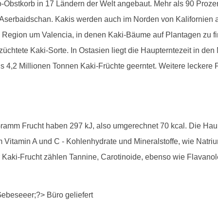
bstkorb in 17 Ländern der Welt angebaut. Mehr als 90 Prozent 
 Aserbaidschan. Kakis werden auch im Norden von Kalifornien
 Region um Valencia, in denen Kaki-Bäume auf Plantagen zu finde
chtete Kaki-Sorte. In Ostasien liegt die Haupterntezeit in d
s 4,2 Millionen Tonnen Kaki-Früchte geerntet. Weitere leckere F
 Gramm Frucht haben 297 kJ, also umgerechnet 70 kcal. Die Hau
m Vitamin A und C - Kohlenhydrate und Mineralstoffe, wie Natri
er Kaki-Frucht zählen Tannine, Carotinoide, ebenso wie Flavan